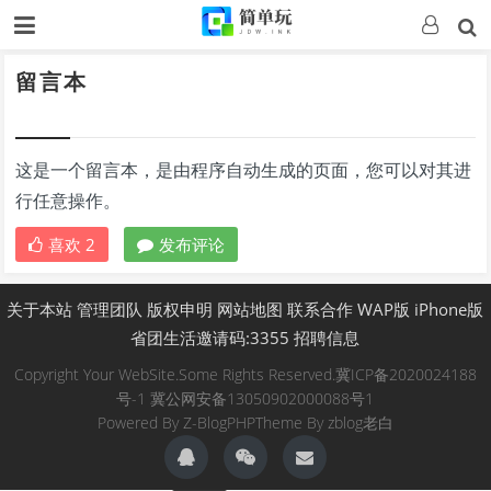
留言本
这是一个留言本，是由程序自动生成的页面，您可以对其进
行任意操作。
喜欢
2
发布评论
关于本站
管理团队
版权申明
网站地图
联系合作
WAP版
iPhone版
省团生活邀请码:3355
招聘信息
Copyright Your WebSite.Some Rights Reserved.
冀ICP备2020024188
号-1
冀公网安备13050902000088号1
Powered By
Z-BlogPHP
Theme By
zblog老白